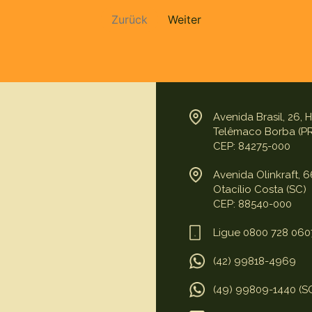
Zurück
Weiter
Avenida Brasil, 26,
Telêmaco Borba (P
CEP: 84275-000
Avenida Olinkraft, 
Otacílio Costa (SC)
CEP: 88540-000
Ligue 0800 728 060
(42) 99818-4969
(49) 99809-1440 (S