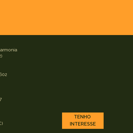
 Harmonia
R)
6602
7
TENHO
C)
INTERESSE