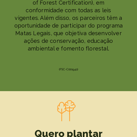
of Forest Certification), em
conformidade com todas as leis
vigentes. Além disso, os parceiros têm a
oportunidade de participar do programa
Matas Legais, que objetiva desenvolver
ações de conservação, educação
ambiental e fomento florestal.
(FSC-C001941)
Quero plantar