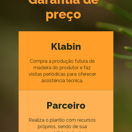
preço
Klabin
Compra a produção futura de
madeira do produtor e faz
visitas periódicas para oferecer
assistência técnica.
Parceiro
Realiza o plantio com recursos
próprios, sendo de sua