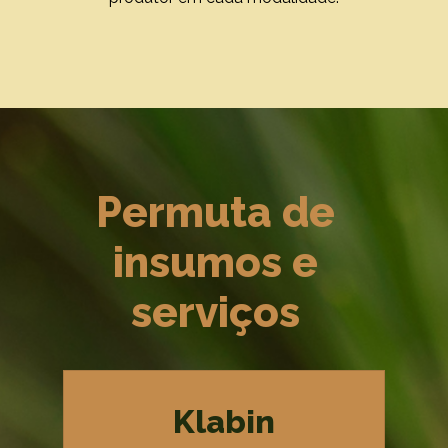
Permuta de
insumos e
serviços
Klabin