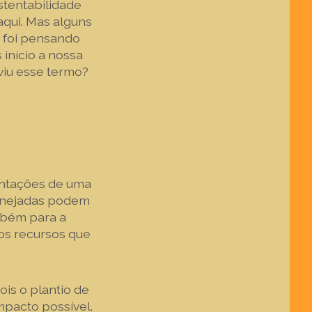
tentabilidade
qui. Mas alguns
 foi pensando
início a nossa
uviu esse termo?
antações de uma
anejadas podem
mbém para a
 os recursos que
is o plantio de
mpacto possível.