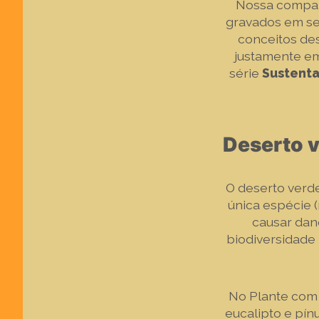
Nossa compan
gravados em se
conceitos de
justamente em
série
Sustent
Deserto v
O deserto verd
única espécie
causar dan
biodiversidade 
No Plante com 
eucalipto e pín