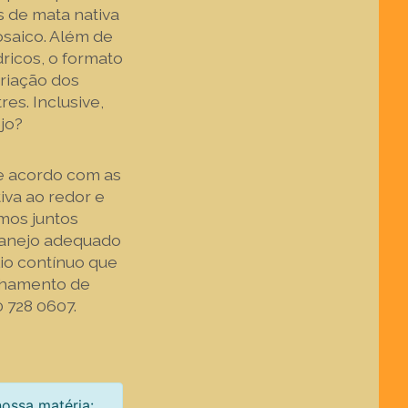
s de mata nativa
saico. Além de
ricos, o formato
riação dos
es. Inclusive,
jo?
de acordo com as
iva ao redor e
mos juntos
manejo adequado
io contínuo que
ilhamento de
 728 0607.
nossa matéria: