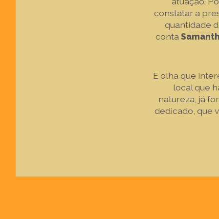
atuação. Po
constatar a pre
quantidade de
conta
Samanth
E olha que inte
local que 
natureza, já f
dedicado, que v