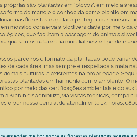
s próprias são plantadas em “blocos”, em meio a área
ssa forma de manejo é conhecida como plantio em mo
ução nas florestas e ajudar a proteger os recursos híd
o em mosaico conserva a biodiversidade por meio da c
ológicos, que facilitam a passagem de animais silvestr
bia que somos referência mundial nesse tipo de mane
ssos parceiros o formato da plantação pode variar 
des de cada área, mas sempre é respeitada a mata nat
 demais culturas já existentes na propriedade. Segui
lorestas plantadas em harmonia com o ambiente! O 
tido por meio das certificações ambientais e do auxíl
m a Klabin disponibiliza, via visitas técnicas, compart
es e por nossa central de atendimento 24 horas: 0800
ra entender melhor sobre as florestas plantadas acesse a 