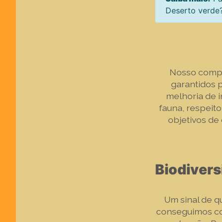
Deserto verde
Nosso compr
garantidos 
melhoria de 
fauna, respeit
objetivos de
Biodiver
Um sinal de q
conseguimos con