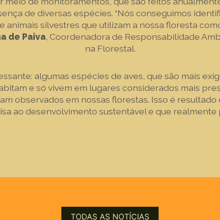
r meio de monitoramentos, que são feitos anualmente
sença de diversas espécies. “Nós conseguimos identi
 animais silvestres que utilizam a nossa floresta como
a de Paiva
, Coordenadora de Responsabilidade Ambi
na Florestal.
ressante: algumas espécies de aves, que são mais exi
habitam e só vivem em lugares considerados mais pre
oram observados em nossas florestas. Isso é resultado
isa ao desenvolvimento sustentável e que realmente 
TODAS AS NOTÍCIAS