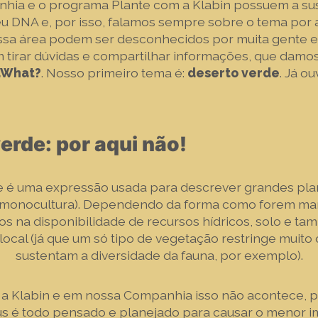
hia e o programa Plante com a Klabin possuem a sus
u DNA e, por isso, falamos sempre sobre o tema por a
ssa área podem ser desconhecidos por muita gente e
 tirar dúvidas e compartilhar informações, que damos 
aWhat?
. Nosso primeiro tema é:
deserto verde
. Já o
erde: por aqui não!
e é uma expressão usada para descrever grandes pl
 (monocultura). Dependendo da forma como forem m
os na disponibilidade de recursos hídricos, solo e ta
local (já que um só tipo de vegetação restringe muito
sustentam a diversidade da fauna, por exemplo).
a Klabin e em nossa Companhia isso não acontece, po
us é todo pensado e planejado para causar o menor i