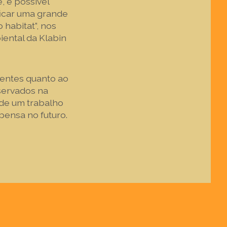
, é possível
ficar uma grande
 habitat”, nos
ental da Klabin
gentes quanto ao
servados na
 de um trabalho
pensa no futuro.