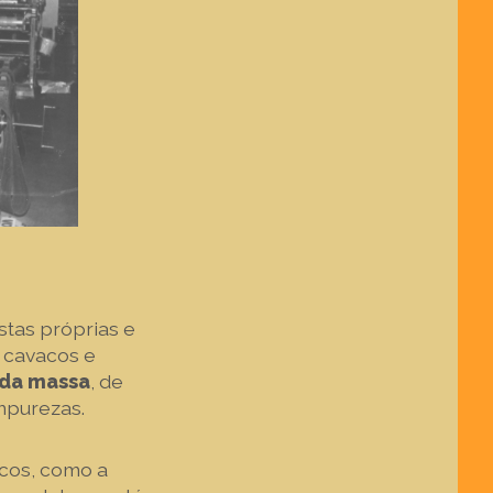
stas próprias e
 cavacos e
 da massa
, de
impurezas.
icos, como a