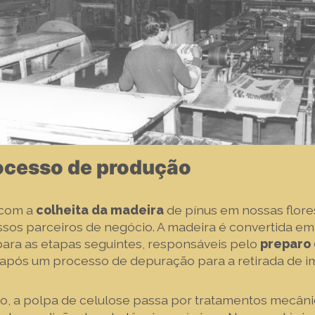
ocesso de produção
com a
colheita da madeira
de pínus em nossas flore
ssos parceiros de negócio. A madeira é convertida em
para as etapas seguintes, responsáveis pelo
preparo
 após um processo de depuração para a retirada de 
o, a polpa de celulose passa por tratamentos mecân