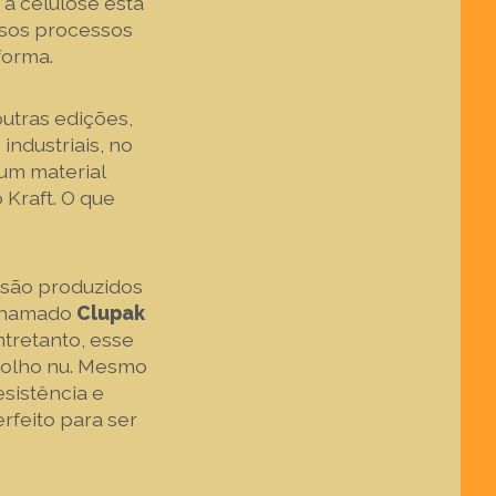
 a celulose está
rsos processos
 forma.
utras edições,
ndustriais, no
 um material
Kraft. O que
 são produzidos
 chamado
Clupak
ntretanto, esse
 olho nu. Mesmo
sistência e
rfeito para ser