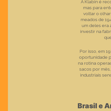
A Klabin é re
mas para ent
voltar o olh
meados de 1940
um deles era 
investir na fa
que
Por isso, em 1
oportunidade pa
na rotina opera
sacos por mês.
industriais se
Brasil e 