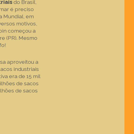
riais
do Brasil,
mar é preciso
a Mundial, em
versos motivos,
abin começou a
gre (PR). Mesmo
nfo!
sa aproveitou a
acos industriais
va era de 15 mil
ilhões de sacos
ilhões de sacos