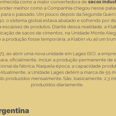
conhecida como a maior convertedora de
sacos indust
ender melhor como a Companhia chegou nesse pata
ar para o passado. Um pouco depois da Segunda Guerr
, o sistema global estava abalado e sofrendo por di
a escassez de produtos. Diante dessa realidade, a Kl
bricação de sacos de cimentos, na Unidade Monte Ale
 a produção fosse temporária, a Klabin viu ali um tru
973, ao abrir uma nova unidade em Lages (SC), a empre
ra, oficialmente, incluir a produção permanente de s
cional da fábrica. Naquela época, a capacidade produti
 Atualmente, a Unidade Lages detém a marca de 55 m
ndo produzidos mensalmente. São, basicamente, 2,3 m
produzidos diariamente.
Argentina