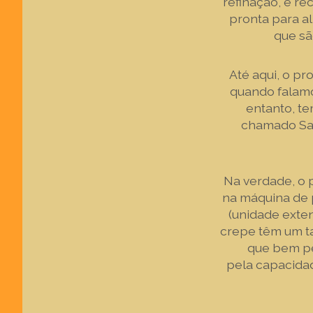
refinação, e re
pronta para a
que sã
Até aqui, o p
quando falamo
entanto, te
chamado Sac
Na verdade, o 
na máquina de 
(unidade exten
crepe têm um t
que bem pe
pela capacidad