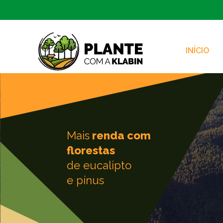
INÍCIO
跳转到主内容
Mais
renda com
florestas
de eucalipto
e pínus