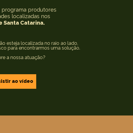
o programa produtores
ades localizadas nos
e Santa Catarina.
o esteja localizada no raio ao lado,
sco para encontrarmos uma solução.
bre a nossa atuação?
istir ao vídeo