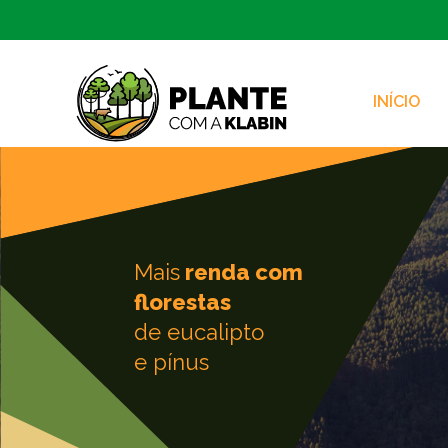
INÍCIO
Zum Hauptinhalt springen
Mais
renda com
florestas
de eucalipto
e pínus