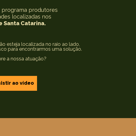
o programa produtores
ades localizadas nos
e Santa Catarina.
o esteja localizada no raio ao lado,
sco para encontrarmos uma solução.
bre a nossa atuação?
istir ao vídeo